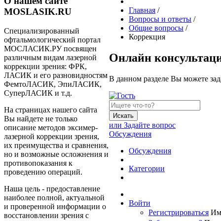
О нашем сайте
Главная
/
MOSLASIK.RU
Вопросы и ответы
/
Общие вопросы
/
Специализированный
Коррекция
офтальмологический портал
МОСЛАСИК.РУ посвящен
Онлайн консультац
различным видам лазерной
коррекции зрения: ФРК,
ЛАСИК и его разновидностям
В данном разделе Вы можете зад
ФемтоЛАСИК, ЭпиЛАСИК,
СуперЛАСИК и т.д.
На страницах нашего сайта
Искать
Вы найдете не только
или Задайте вопрос
описание методов эксимер-
Обсуждения
лазерной коррекции зрения,
их преимущества и сравнения,
Обсуждения
но и возможные осложнения и
противопоказания к
Категории
проведению операций.
Наша цель - предоставление
наиболее полной, актуальной
Войти
и проверенной информации о
Регистрироваться
Им
восстановлении зрения с