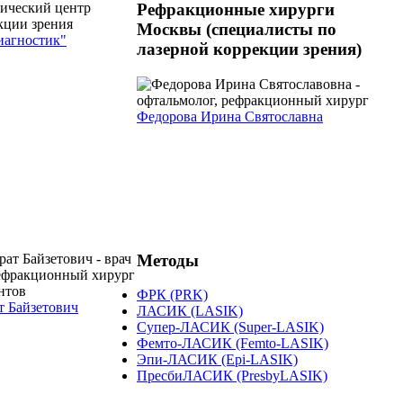
Рефракционные хирурги
Москвы (специалисты по
агностик"
лазерной коррекции зрения)
Федорова Ирина Святославна
Методы
ФРК (PRK)
 Байзетович
ЛАСИК (LASIK)
Супер-ЛАСИК (Super-LASIK)
Фемто-ЛАСИК (Femto-LASIK)
Эпи-ЛАСИК (Epi-LASIK)
ПресбиЛАСИК (PresbyLASIK)