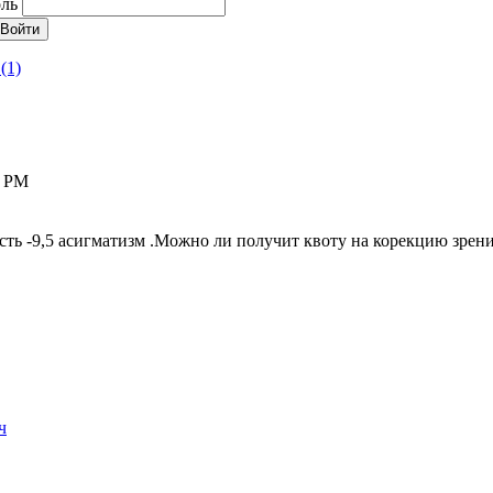
ль
(1)
7 PM
ость -9,5 асигматизм .Можно ли получит квоту на корекцию зрен