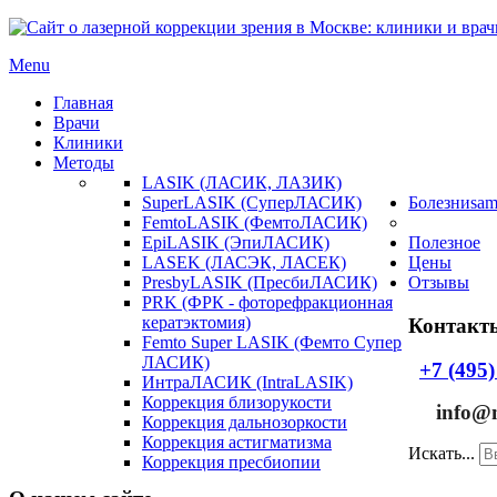
Menu
Главная
Врачи
Клиники
Методы
LASIK (ЛАСИК, ЛАЗИК)
SuperLASIK (СуперЛАСИК)
Болезни
sam
FemtoLASIK (ФемтоЛАСИК)
EpiLASIK (ЭпиЛАСИК)
Полезное
LASEK (ЛАСЭК, ЛАСЕК)
Цены
PresbyLASIK (ПресбиЛАСИК)
Отзывы
PRK (ФРК - фоторефракционная
кератэктомия)
Контакты
Femto Super LASIK (Фемто Супер
ЛАСИК)
+7 (495)
ИнтраЛАСИК (IntraLASIK)
Коррекция близорукости
info@mo
Коррекция дальнозоркости
Коррекция астигматизма
Искать...
Коррекция пресбиопии