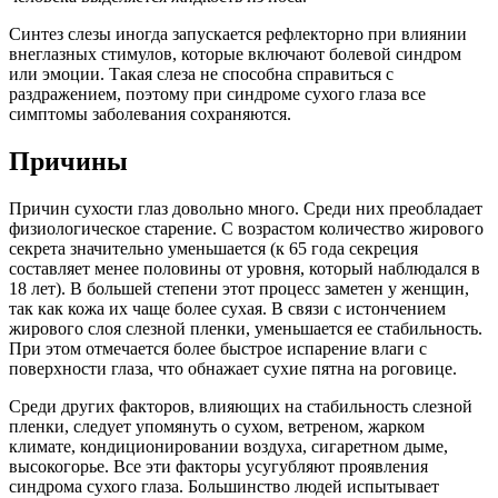
Синтез слезы иногда запускается рефлекторно при влиянии
внеглазных стимулов, которые включают болевой синдром
или эмоции. Такая слеза не способна справиться с
раздражением, поэтому при синдроме сухого глаза все
симптомы заболевания сохраняются.
Причины
Причин сухости глаз довольно много. Среди них преобладает
физиологическое старение. С возрастом количество жирового
секрета значительно уменьшается (к 65 года секреция
составляет менее половины от уровня, который наблюдался в
18 лет). В большей степени этот процесс заметен у женщин,
так как кожа их чаще более сухая. В связи с истончением
жирового слоя слезной пленки, уменьшается ее стабильность.
При этом отмечается более быстрое испарение влаги с
поверхности глаза, что обнажает сухие пятна на роговице.
Среди других факторов, влияющих на стабильность слезной
пленки, следует упомянуть о сухом, ветреном, жарком
климате, кондиционировании воздуха, сигаретном дыме,
высокогорье. Все эти факторы усугубляют проявления
синдрома сухого глаза. Большинство людей испытывает