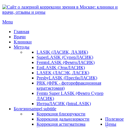
Menu
Главная
Врачи
Клиники
Методы
LASIK (ЛАСИК, ЛАЗИК)
SuperLASIK (СуперЛАСИК)
FemtoLASIK (ФемтоЛАСИК)
EpiLASIK (ЭпиЛАСИК)
LASEK (ЛАСЭК, ЛАСЕК)
PresbyLASIK (ПресбиЛАСИК)
PRK (ФРК - фоторефракционная
кератэктомия)
Femto Super LASIK (Фемто Супер
ЛАСИК)
ИнтраЛАСИК (IntraLASIK)
Болезни
sampel subtitle
Коррекция близорукости
Коррекция дальнозоркости
Полезное
Коррекция астигматизма
Цены