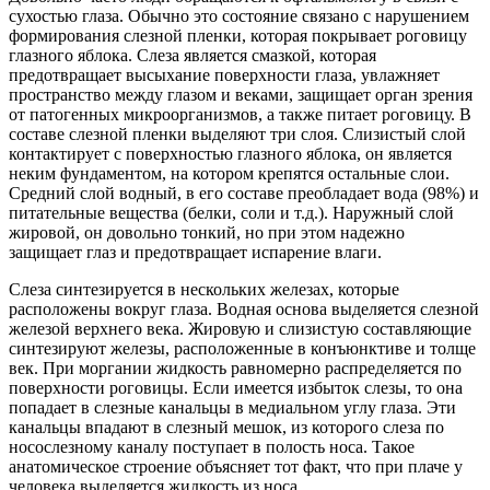
сухостью глаза. Обычно это состояние связано с нарушением
формирования слезной пленки, которая покрывает роговицу
глазного яблока. Слеза является смазкой, которая
предотвращает высыхание поверхности глаза, увлажняет
пространство между глазом и веками, защищает орган зрения
от патогенных микроорганизмов, а также питает роговицу. В
составе слезной пленки выделяют три слоя. Слизистый слой
контактирует с поверхностью глазного яблока, он является
неким фундаментом, на котором крепятся остальные слои.
Средний слой водный, в его составе преобладает вода (98%) и
питательные вещества (белки, соли и т.д.). Наружный слой
жировой, он довольно тонкий, но при этом надежно
защищает глаз и предотвращает испарение влаги.
Слеза синтезируется в нескольких железах, которые
расположены вокруг глаза. Водная основа выделяется слезной
железой верхнего века. Жировую и слизистую составляющие
синтезируют железы, расположенные в конъюнктиве и толще
век. При моргании жидкость равномерно распределяется по
поверхности роговицы. Если имеется избыток слезы, то она
попадает в слезные канальцы в медиальном углу глаза. Эти
канальцы впадают в слезный мешок, из которого слеза по
носослезному каналу поступает в полость носа. Такое
анатомическое строение объясняет тот факт, что при плаче у
человека выделяется жидкость из носа.