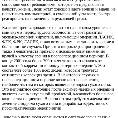
сопоставимы с требованиями, которые он предъявляет к
качеству жизни. Люди хотят хорошо видеть вблизи и вдали, не
испытывать компьютерной и сумеречной усталости, быстро
реагировать на изменения окружающей среды.
Качество зрения должно сохраняться на высоком уровне как
минимум в период трудоспособности. За счет развития
эксимер-лазерной хирургии, включающей операции ЛАСИК,
ФТК, ФРК, ЛАСЕК, стало возможным восстановить зрение в
большинстве случаев. При этом широкое распространение
таких вмешательств привело к повышенному вниманию
врачей к качеству зрения в послеоперационном периоде. В
конце 2001 года более 300 тысяч человек отказалось от
контактной коррекции в пользу лазерных операций. Это
составляет более 10% всех людей, которым требуется
оптическая коррекция зрения. В некоторых случаях в
послеоперационном периоде возникают осложнения,
наиболее частым из которых является синдром сухого глаза.
Это неприятное состояние после эксимер-лазерных операций
является очень актуальной проблемой, касающейся большого
количества пациентов. В связи с этим требуется адекватное
лечение синдрома сухого глаза и разработка эффективных
профилактических мероприятий.
Довольно часто люди обращаются к офтальмологу в связи с