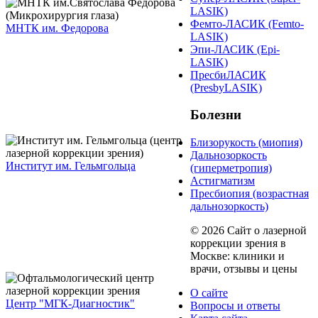
LASIK)
Фемто-ЛАСИК (Femto-
МНТК им. Федорова
LASIK)
Эпи-ЛАСИК (Epi-
LASIK)
ПресбиЛАСИК
(PresbyLASIK)
Болезни
Близорукость (миопия)
Дальнозоркость
Институт им. Гельмгольца
(гиперметропия)
Астигматизм
Пресбиопия (возрастная
дальнозоркость)
© 2026 Сайт о лазерной
коррекции зрения в
Москве: клиники и
врачи, отзывы и цены
О сайте
Центр "МГК-Диагностик"
Вопросы и ответы