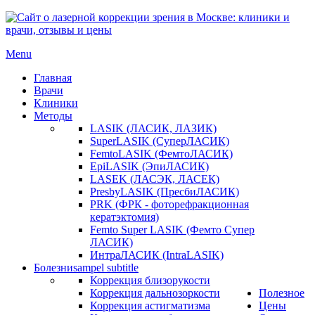
Menu
Главная
Врачи
Клиники
Методы
LASIK (ЛАСИК, ЛАЗИК)
SuperLASIK (СуперЛАСИК)
FemtoLASIK (ФемтоЛАСИК)
EpiLASIK (ЭпиЛАСИК)
LASEK (ЛАСЭК, ЛАСЕК)
PresbyLASIK (ПресбиЛАСИК)
PRK (ФРК - фоторефракционная
кератэктомия)
Femto Super LASIK (Фемто Супер
ЛАСИК)
ИнтраЛАСИК (IntraLASIK)
Болезни
sampel subtitle
Коррекция близорукости
Коррекция дальнозоркости
Полезное
Коррекция астигматизма
Цены