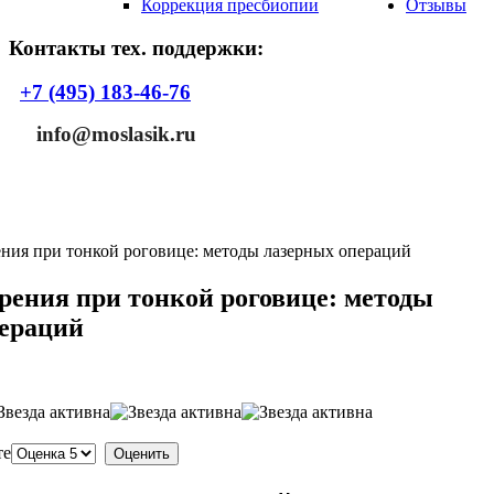
Коррекция пресбиопии
Отзывы
Контакты тех. поддержки:
+7 (495) 183-46-76
info@moslasik.ru
ения при тонкой роговице: методы лазерных операций
рения при тонкой роговице: методы
пераций
те