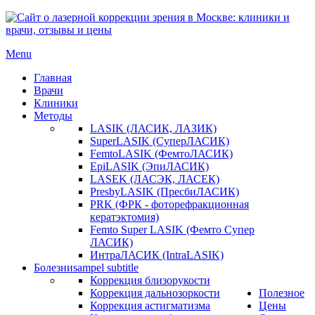
Menu
Главная
Врачи
Клиники
Методы
LASIK (ЛАСИК, ЛАЗИК)
SuperLASIK (СуперЛАСИК)
FemtoLASIK (ФемтоЛАСИК)
EpiLASIK (ЭпиЛАСИК)
LASEK (ЛАСЭК, ЛАСЕК)
PresbyLASIK (ПресбиЛАСИК)
PRK (ФРК - фоторефракционная
кератэктомия)
Femto Super LASIK (Фемто Супер
ЛАСИК)
ИнтраЛАСИК (IntraLASIK)
Болезни
sampel subtitle
Коррекция близорукости
Коррекция дальнозоркости
Полезное
Коррекция астигматизма
Цены