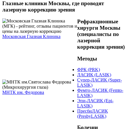
Глазные клиники Москвы, где проводят
лазерную коррекцию зрения
Рефракционные
хирурги Москвы
(специалисты по
Московская Глазная Клиника
лазерной
коррекции зрения)
Методы
ФРК (PRK)
ЛАСИК (LASIK)
Супер-ЛАСИК (Super-
LASIK)
Фемто-ЛАСИК (Femto-
МНТК им. Федорова
LASIK)
Эпи-ЛАСИК (Epi-
LASIK)
ПресбиЛАСИК
(PresbyLASIK)
Болезни