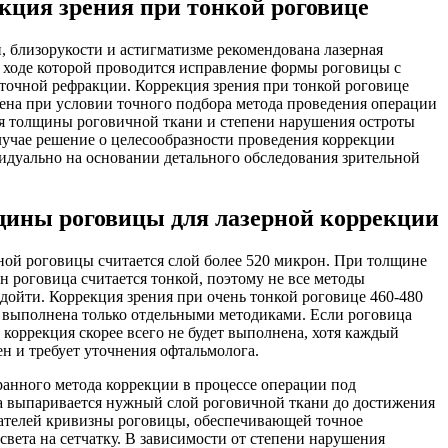
кция зрения при тонкой роговице
, близорукости и астигматизме рекомендована лазерная
в ходе которой проводится исправление формы роговицы с
точной рефракции. Коррекция зрения при тонкой роговице
на при условии точного подбора метода проведения операции
я толщины роговичной ткани и степени нарушения остроты
лучае решение о целесообразности проведения коррекции
дуально на основании детального обследования зрительной
ины роговицы для лазерной коррекции
ой роговицы считается слой более 520 микрон. При толщине
он роговица считается тонкой, поэтому не все методы
дойти. Коррекция зрения при очень тонкой роговице 460-480
 выполнена только отдельными методиками. Если роговица
 коррекция скорее всего не будет выполнена, хотя каждый
н и требует уточнения офтальмолога.
анного метода коррекции в процессе операции под
а выпаривается нужный слой роговичной ткани до достижения
ателей кривизны роговицы, обеспечивающей точное
света на сетчатку. В зависимости от степени нарушения