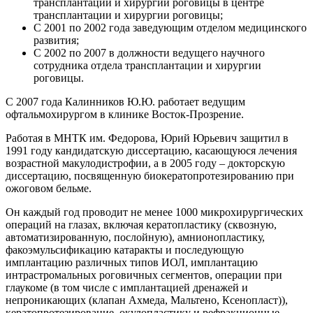
трансплантации и хирургии роговицы в центре
трансплантации и хирургии роговицы;
С 2001 по 2002 года заведующим отделом медицинского
развития;
С 2002 по 2007 в должности ведущего научного
сотрудника отдела трансплантации и хирургии
роговицы.
С 2007 года Калинников Ю.Ю. работает ведущим
офтальмохирургом в клинике Восток-Прозрение.
Работая в МНТК им. Федорова, Юрий Юрьевич защитил в
1991 году кандидатскую диссертацию, касающуюся лечения
возрастной макулодистрофии, а в 2005 году – докторскую
диссертацию, посвященную биокератопротезированию при
ожоговом бельме.
Он каждый год проводит не менее 1000 микрохирургических
операций на глазах, включая кератопластику (сквозную,
автоматизированную, послойную), амнионопластику,
факоэмульсификацию катаракты и последующую
имплантацию различных типов ИОЛ, имплантацию
интрастромальных роговичных сегментов, операции при
глаукоме (в том числе с имплантацией дренажей и
непроникающих (клапан Ахмеда, Мальтено, Ксенопласт)),
кератопротезирование, окулопластику и рефракционные