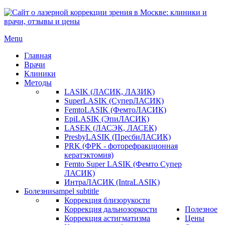
Menu
Главная
Врачи
Клиники
Методы
LASIK (ЛАСИК, ЛАЗИК)
SuperLASIK (СуперЛАСИК)
FemtoLASIK (ФемтоЛАСИК)
EpiLASIK (ЭпиЛАСИК)
LASEK (ЛАСЭК, ЛАСЕК)
PresbyLASIK (ПресбиЛАСИК)
PRK (ФРК - фоторефракционная
кератэктомия)
Femto Super LASIK (Фемто Супер
ЛАСИК)
ИнтраЛАСИК (IntraLASIK)
Болезни
sampel subtitle
Коррекция близорукости
Коррекция дальнозоркости
Полезное
Коррекция астигматизма
Цены