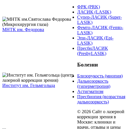
ФРК (PRK)
ЛАСИК (LASIK)
Супер-ЛАСИК (Super-
LASIK)
Фемто-ЛАСИК (Femto-
МНТК им. Федорова
LASIK)
Эпи-ЛАСИК (Epi-
LASIK)
ПресбиЛАСИК
(PresbyLASIK)
Болезни
Близорукость (миопия)
Дальнозоркость
Институт им. Гельмгольца
(гиперметропия)
Астигматизм
Пресбиопия (возрастная
дальнозоркость)
© 2026 Сайт о лазерной
коррекции зрения в
Москве: клиники и
врачи, отзывы и цены