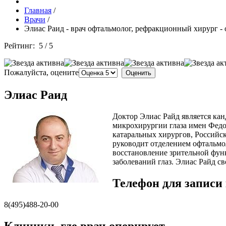
Главная
/
Врачи
/
Элиас Раид - врач офтальмолог, рефракционный хирург -
Рейтинг:
5
/
5
Пожалуйста, оцените
Элиас Раид
Доктор Элиас Райд является ка
микрохирургии глаза имен Федо
катаральных хирургов, Российс
руководит отделением офтальмо
восстановление зрительной фун
заболеваний глаз. Элиас Райд с
Телефон для записи 
8(495)488-20-00
Клиники, где врач оперирует