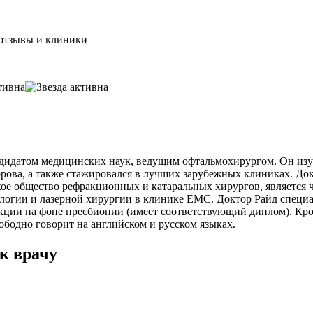
 отзывы и клиники
ндидатом медицинских наук, ведущим офтальмохирургом. Он изу
рова, а также стажировался в лучших зарубежных клиниках. До
кое общество рефракционных и катаральных хирургов, является 
логии и лазерной хирургии в клинике ЕМС. Доктор Райд специал
кции на фоне пресбиопии (имеет соответствующий диплом). Кро
вободно говорит на английском и русском языках.
к врачу