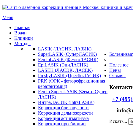
Menu
Главная
Врачи
Клиники
Методы
LASIK (ЛАСИК, ЛАЗИК)
SuperLASIK (СуперЛАСИК)
Болезни
sam
FemtoLASIK (ФемтоЛАСИК)
EpiLASIK (ЭпиЛАСИК)
Полезное
LASEK (ЛАСЭК, ЛАСЕК)
Цены
PresbyLASIK (ПресбиЛАСИК)
Отзывы
PRK (ФРК - фоторефракционная
кератэктомия)
Контакты
Femto Super LASIK (Фемто Супер
ЛАСИК)
+7 (495)
ИнтраЛАСИК (IntraLASIK)
Коррекция близорукости
info@mo
Коррекция дальнозоркости
Коррекция астигматизма
Искать...
Коррекция пресбиопии