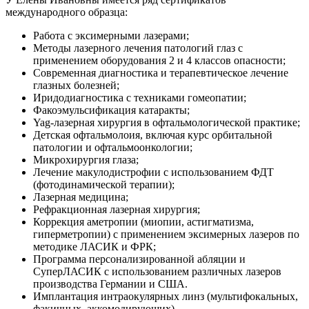
международного образца:
Работа с эксимерными лазерами;
Методы лазерного лечения патологий глаз с
применением оборудования 2 и 4 классов опасности;
Современная диагностика и терапевтическое лечение
глазных болезней;
Иридодиагностика с техниками гомеопатии;
Факоэмульсификация катаракты;
Yag-лазерная хирургия в офтальмологической практике;
Детская офтальмолоия, включая курс орбитальной
патологии и офтальмоонкологии;
Микрохирургия глаза;
Лечение макулодистрофии с использованием ФДТ
(фотодинамической терапии);
Лазерная медицина;
Рефракционная лазерная хирургия;
Коррекция аметропии (миопии, астигматизма,
гиперметропии) с применением эксимерных лазеров по
методике ЛАСИК и ФРК;
Программа персонализированной абляции и
СуперЛАСИК с использованием различных лазеров
производства Германии и США.
Имплантация интраокулярных линз (мультифокальных,
факичных, аккомодирующих).