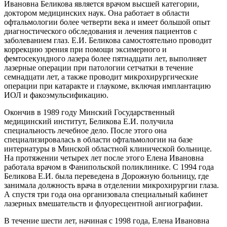
Ивановна Беликова является врачом высшей категории,
доктором медицинских наук. Она работает в области
офтальмологии более четверти века и имеет большой опыт
диагностического обследования и лечения пациентов с
заболеванием глаз. Е.И. Беликова самостоятельно проводит
коррекцию зрения при помощи эксимерного и
фемтосекундного лазера более пятнадцати лет, выполняет
лазерные операции при патологии сетчатки в течение
семнадцати лет, а также проводит микрохирургические
операции при катаракте и глаукоме, включая имплантацию
ИОЛ и факоэмульсификацию.
Окончив в 1989 году Минский Государственный
медицинский институт, Беликова Е.И. получила
специальность лечебное дело. После этого она
специализировалась в области офтальмологии на базе
интернатуры в Минской областной клинической больнице.
На протяжении четырех лет после этого Елена Ивановна
работала врачом в Фанипольской поликлинике. С 1994 года
Беликова Е.И. была переведена в Дорожную больницу, где
занимала должность врача в отделении микрохирургии глаза.
А спустя три года она организовала специальный кабинет
лазерных вмешательств и флуоресцентной ангиографии.
В течение шести лет, начиная с 1998 года, Елена Ивановна