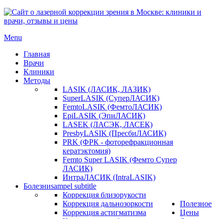
Menu
Главная
Врачи
Клиники
Методы
LASIK (ЛАСИК, ЛАЗИК)
SuperLASIK (СуперЛАСИК)
FemtoLASIK (ФемтоЛАСИК)
EpiLASIK (ЭпиЛАСИК)
LASEK (ЛАСЭК, ЛАСЕК)
PresbyLASIK (ПресбиЛАСИК)
PRK (ФРК - фоторефракционная
кератэктомия)
Femto Super LASIK (Фемто Супер
ЛАСИК)
ИнтраЛАСИК (IntraLASIK)
Болезни
sampel subtitle
Коррекция близорукости
Коррекция дальнозоркости
Полезное
Коррекция астигматизма
Цены