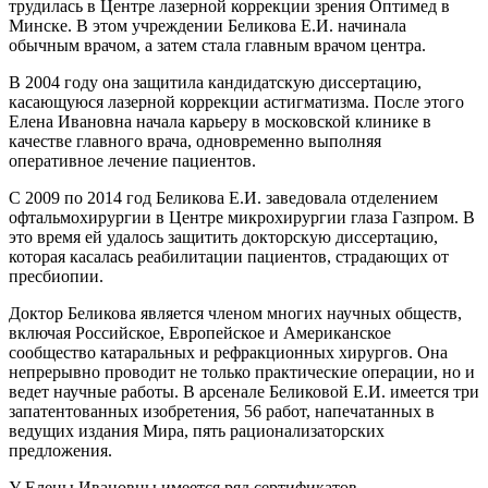
трудилась в Центре лазерной коррекции зрения Оптимед в
Минске. В этом учреждении Беликова Е.И. начинала
обычным врачом, а затем стала главным врачом центра.
В 2004 году она защитила кандидатскую диссертацию,
касающуюся лазерной коррекции астигматизма. После этого
Елена Ивановна начала карьеру в московской клинике в
качестве главного врача, одновременно выполняя
оперативное лечение пациентов.
С 2009 по 2014 год Беликова Е.И. заведовала отделением
офтальмохирургии в Центре микрохирургии глаза Газпром. В
это время ей удалось защитить докторскую диссертацию,
которая касалась реабилитации пациентов, страдающих от
пресбиопии.
Доктор Беликова является членом многих научных обществ,
включая Российское, Европейское и Американское
сообщество катаральных и рефракционных хирургов. Она
непрерывно проводит не только практические операции, но и
ведет научные работы. В арсенале Беликовой Е.И. имеется три
запатентованных изобретения, 56 работ, напечатанных в
ведущих издания Мира, пять рационализаторских
предложения.
У Елены Ивановны имеется ряд сертификатов