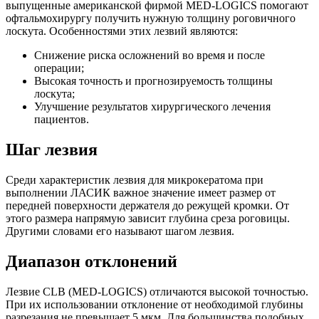
выпущенные американской фирмой MED-LOGICS помогают
офтальмохирургу получить нужную толщину роговичного
лоскута. Особенностями этих лезвий являются:
Снижение риска осложнений во время и после
операции;
Высокая точность и прогнозируемость толщины
лоскута;
Улучшение результатов хирургического лечения
пациентов.
Шаг лезвия
Среди характеристик лезвия для микрокератома при
выполнении ЛАСИК важное значение имеет размер от
передней поверхности держателя до режущей кромки. От
этого размера напрямую зависит глубина среза роговицы.
Другими словами его называют шагом лезвия.
Диапазон отклонений
Лезвие CLB (MED-LOGICS) отличаются высокой точностью.
При их использовании отклонение от необходимой глубины
разрезания не превышает 5 мкм. Для большинства подобных