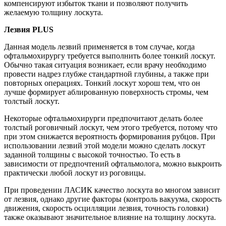
компенсируют избыток ткани и позволяют получить
желаемую толщину лоскута.
Лезвия PLUS
Данная модель лезвий применяется в том случае, когда
офтальмохирургу требуется выполнить более тонкий лоскут.
Обычно такая ситуация возникает, если врачу необходимо
провести надрез глубже стандартной глубины, а также при
повторных операциях. Тонкий лоскут хорош тем, что он
лучше формирует аблированную поверхность стромы, чем
толстый лоскут.
Некоторые офтальмохирурги предпочитают делать более
толстый роговичный лоскут, чем этого требуется, потому что
при этом снижается вероятность формирования рубцов. При
использовании лезвий этой модели можно сделать лоскут
заданной толщины с высокой точностью. То есть в
зависимости от предпочтений офтальмолога, можно выкроить
практически любой лоскут из роговицы.
При проведении ЛАСИК качество лоскута во многом зависит
от лезвия, однако другие факторы (контроль вакуума, скорость
движения, скорость осцилляции лезвия, точность головки)
также оказывают значительное влияние на толщину лоскута.