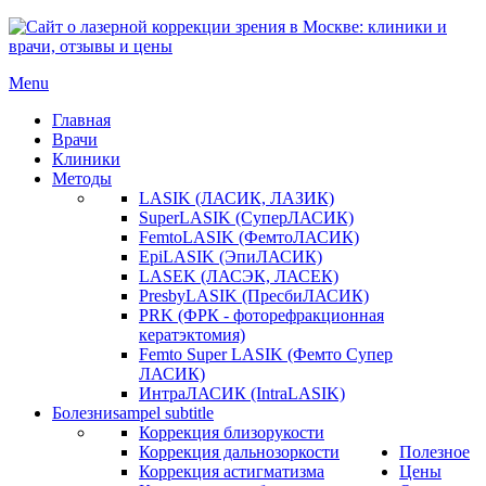
Menu
Главная
Врачи
Клиники
Методы
LASIK (ЛАСИК, ЛАЗИК)
SuperLASIK (СуперЛАСИК)
FemtoLASIK (ФемтоЛАСИК)
EpiLASIK (ЭпиЛАСИК)
LASEK (ЛАСЭК, ЛАСЕК)
PresbyLASIK (ПресбиЛАСИК)
PRK (ФРК - фоторефракционная
кератэктомия)
Femto Super LASIK (Фемто Супер
ЛАСИК)
ИнтраЛАСИК (IntraLASIK)
Болезни
sampel subtitle
Коррекция близорукости
Коррекция дальнозоркости
Полезное
Коррекция астигматизма
Цены