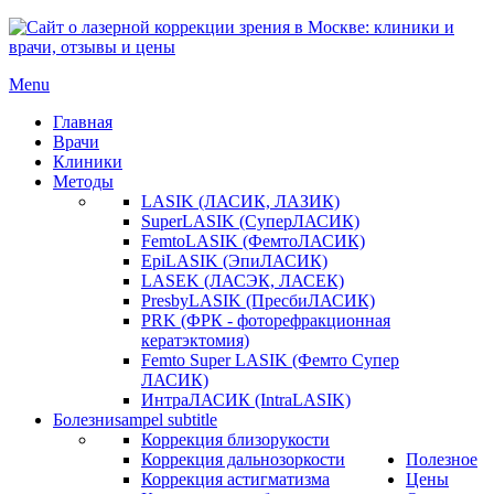
Menu
Главная
Врачи
Клиники
Методы
LASIK (ЛАСИК, ЛАЗИК)
SuperLASIK (СуперЛАСИК)
FemtoLASIK (ФемтоЛАСИК)
EpiLASIK (ЭпиЛАСИК)
LASEK (ЛАСЭК, ЛАСЕК)
PresbyLASIK (ПресбиЛАСИК)
PRK (ФРК - фоторефракционная
кератэктомия)
Femto Super LASIK (Фемто Супер
ЛАСИК)
ИнтраЛАСИК (IntraLASIK)
Болезни
sampel subtitle
Коррекция близорукости
Коррекция дальнозоркости
Полезное
Коррекция астигматизма
Цены