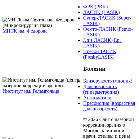
ФРК (PRK)
ЛАСИК (LASIK)
Супер-ЛАСИК (Super-
LASIK)
Фемто-ЛАСИК (Femto-
МНТК им. Федорова
LASIK)
Эпи-ЛАСИК (Epi-
LASIK)
ПресбиЛАСИК
(PresbyLASIK)
Болезни
Близорукость (миопия)
Дальнозоркость
Институт им. Гельмгольца
(гиперметропия)
Астигматизм
Пресбиопия (возрастная
дальнозоркость)
© 2026 Сайт о лазерной
коррекции зрения в
Москве: клиники и
врачи, отзывы и цены