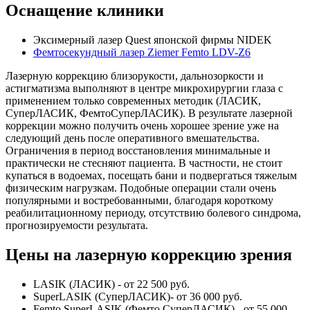
Оснащение клиники
Эксимерный лазер Quest японской фирмы NIDEK
Фемтосекундный лазер Ziemer Femto LDV-Z6
Лазерную коррекцию близорукости, дальнозоркости и
астигматизма выполняют в центре микрохирургии глаза с
применением только современных методик (ЛАСИК,
СуперЛАСИК, ФемтоСуперЛАСИК). В результате лазерной
коррекции можно получить очень хорошее зрение уже на
следующий день после оперативного вмешательства.
Ограничения в период восстановления минимальные и
практически не стесняют пациента. В частности, не стоит
купаться в водоемах, посещать бани и подвергаться тяжелым
физическим нагрузкам. Подобные операции стали очень
популярными и востребованными, благодаря короткому
реабилитационному периоду, отсутствию болевого синдрома,
прогнозируемости результата.
Цены на лазерную коррекцию зрения
LASIK (ЛАСИК) - от 22 500 руб.
SuperLASIK (СуперЛАСИК)- от 36 000 руб.
Femto SuperLASIK (Фемто СуперЛАСИК) - от 55 000