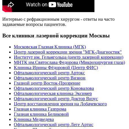
Интервью с рефракционным хирургом - ответы на часто
задаваемые вопросы пациентов.
Все клиники лазерной коррекции Москвы
Московская Глазная Клиника (МГК)
Центр лазерной коррекции зрения "МГК-Диагностик"
Институт им. Гельмгольца (центр лазерной коррекции)
МНТК им.Святослава Федорова (Микрохирургия глаза)
Клиника Ирины Фёдоровой (Центр ФИС)
Офтальмологический центр Артокс
Офтальмологический центр Визион
Глазной центр Восток-Прозрение
Офтальмологический центр Коновалова
Офтальмологическая клиника Эксимер
Офтальмологический центр Доктор Визус
Центр восстановления зрения на Лобачевского
Глазная клиника Газпрома
Глазная клиника Беликовой
Клиника Медведева
Офтальмологический центр Леге Артис