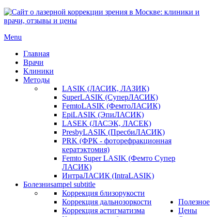
Menu
Главная
Врачи
Клиники
Методы
LASIK (ЛАСИК, ЛАЗИК)
SuperLASIK (СуперЛАСИК)
FemtoLASIK (ФемтоЛАСИК)
EpiLASIK (ЭпиЛАСИК)
LASEK (ЛАСЭК, ЛАСЕК)
PresbyLASIK (ПресбиЛАСИК)
PRK (ФРК - фоторефракционная
кератэктомия)
Femto Super LASIK (Фемто Супер
ЛАСИК)
ИнтраЛАСИК (IntraLASIK)
Болезни
sampel subtitle
Коррекция близорукости
Коррекция дальнозоркости
Полезное
Коррекция астигматизма
Цены