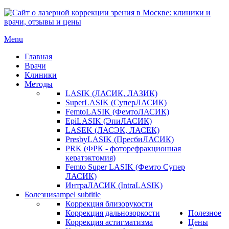
Menu
Главная
Врачи
Клиники
Методы
LASIK (ЛАСИК, ЛАЗИК)
SuperLASIK (СуперЛАСИК)
FemtoLASIK (ФемтоЛАСИК)
EpiLASIK (ЭпиЛАСИК)
LASEK (ЛАСЭК, ЛАСЕК)
PresbyLASIK (ПресбиЛАСИК)
PRK (ФРК - фоторефракционная
кератэктомия)
Femto Super LASIK (Фемто Супер
ЛАСИК)
ИнтраЛАСИК (IntraLASIK)
Болезни
sampel subtitle
Коррекция близорукости
Коррекция дальнозоркости
Полезное
Коррекция астигматизма
Цены