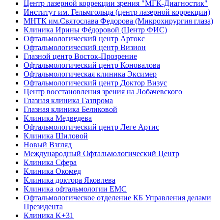
Центр лазерной коррекции зрения "МГК-Диагностик"
Институт им. Гельмгольца (центр лазерной коррекции)
МНТК им.Святослава Федорова (Микрохирургия глаза)
Клиника Ирины Фёдоровой (Центр ФИС)
Офтальмологический центр Артокс
Офтальмологический центр Визион
Глазной центр Восток-Прозрение
Офтальмологический центр Коновалова
Офтальмологическая клиника Эксимер
Офтальмологический центр Доктор Визус
Центр восстановления зрения на Лобачевского
Глазная клиника Газпрома
Глазная клиника Беликовой
Клиника Медведева
Офтальмологический центр Леге Артис
Клиника Шиловой
Новый Взгляд
Международный Офтальмологический Центр
Клиника Сфера
Клиника Окомед
Клиника доктора Яковлева
Клиника офтальмологии ЕМС
Офтальмологическое отделение КБ Управления делами
Президента
Клиника K+31