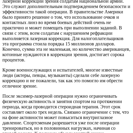
лазерной коррекции зрения солдатам национальной армии.
Это служит дополнительным подтверждением безопасности и
эффективности такой операции. В правительстве Америки
было принято решение о том, что использование очков и
контактных линз во время боевых действий очень не
практично и может помещать при выполнении заданий. В
связи с этим, всем солдатам с нарушением рефракции
выполняется лазерная коррекция. Для налогоплательщиков
эта программа стоила порядка 15 миллионов долларов.
Конечно, сумма эта не маленькая, но количество американцев,
котонные нуждаются в коррекции зрения, достигает сорока
процентов.
Кроме военнослужащих и испытателей, многие известные
люди (актеры, певцы, музыканты) сделали себе лазерную
коррекцию и не пожалели, так как это помогло им обрести
отличное зрение.
После эксимер-лазерной операции нужно ограничивать
физическую активность и занятия спортом на протяжении
периода, когда проводится стероидная терапия. Этот срок
составляет около трех недель. Связано ограничение с тем, что
на фоне активности может повыситься внутриглазное
давление. Спортсменам разрешается уже после операции
тренироваться, но в половинных нагрузках, начиная со