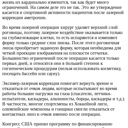
жизнь их кардинально изменится, так как будет много
ограничений. На самом деле это не так. Это же утверждение
касается и спортивной активности пациентов после лазерной
коррекции аметропии.
Во время лазерной операции хирург удаляет верхний слой
роговицы, поэтому лазерное воздействие оказывается только
на глубжележащие клетки, то есть испаряются и изменяют
форму только средние слои линзы. После этого роговичная
линза приобретает заданную форму, которая необходима для
четкой проекции изображения на плоскости сетчатки.
Большинство ограничений после операции касается только
первых дней, и относятся они в большей степени к
гигиеническим процедурам (нельзя использовать косметику,
посещать бассейн или сауну).
Эксимер-лазерная коррекция помогает вернуть зрение и
отказаться от очков людям, которые испытывают во время
работы большие нагрузки на глаза (спасатели, летчики-
испытатели, каскадеры, альпинисты, борцы, каскадеры и т.д.).
В частности, многие спортсмены из Хоккейной лиги,
олимпийские чемпионы и гонщики смогли отказаться от
контактных линз и очков именно после операции.
Конгресс США принял программу по финансированию