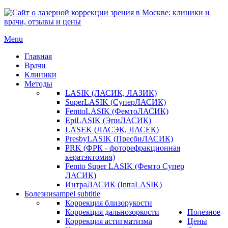
Menu
Главная
Врачи
Клиники
Методы
LASIK (ЛАСИК, ЛАЗИК)
SuperLASIK (СуперЛАСИК)
FemtoLASIK (ФемтоЛАСИК)
EpiLASIK (ЭпиЛАСИК)
LASEK (ЛАСЭК, ЛАСЕК)
PresbyLASIK (ПресбиЛАСИК)
PRK (ФРК - фоторефракционная
кератэктомия)
Femto Super LASIK (Фемто Супер
ЛАСИК)
ИнтраЛАСИК (IntraLASIK)
Болезни
sampel subtitle
Коррекция близорукости
Коррекция дальнозоркости
Полезное
Коррекция астигматизма
Цены